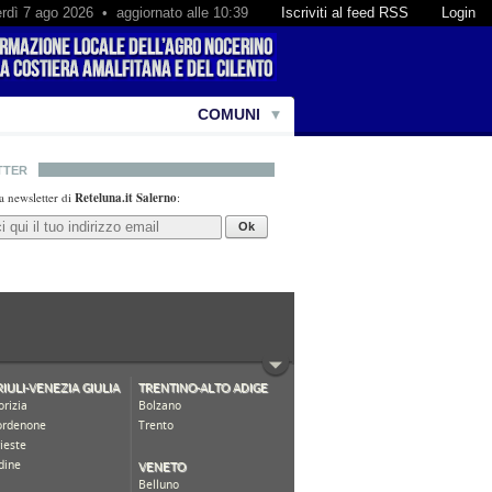
rdì 7 ago 2026 • aggiornato alle 10:39
Iscriviti al feed RSS
Login
COMUNI
TTER
lla newsletter di
Reteluna.it Salerno
:
Ok